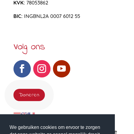
KVK
:
78053862
BIC:
INGBNL2A 0007 6012 55
Volg ons
Doneren
We gebruiken cookies om ervoor te zorgen
© Copyright Maryam Foundation| Website